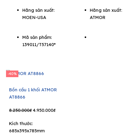
Hãng sản xuất:
Hãng sản xuất:
MOEN-USA
ATMOR
Mã sản phẩm:
139011/T57140*
-40%
Bồn cầu 1 khối ATMOR
AT8866
Original
Current
8.250.000
₫
4.950.000
₫
price
price
Kích thước:
was:
is:
685x395x785mm
8.250.000₫.
4.950.000₫.