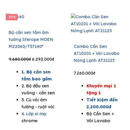
-35%
Bộ cần sen tắm âm
tường Sterope MOEN
M22063/T57140*
Combo Cần Sen
AT10201 + Vòi Lavabo
Original
Current
9.680.000
₫
6.292.000
₫
Nóng Lạnh AT21123
price
price
1. Bộ cần sen
was:
is:
7.260.000
₫
tắm bao gồm
9.680.000₫.
6.292.000₫.
2. Bộ đầu sen
Khuyến mại 1
vuông - cần sen
tặng 1
3. Củ vòi âm
Tiết kiệm đến
tường - ruột vòi
2.200.000đ
4. Lớp xi mạ:
Bộ Cần Sen +
chrome
Vòi Lavabo