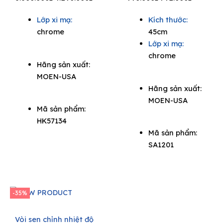
price
price
price
price
Lớp xi mạ:
Kích thước:
was:
is:
was:
is:
chrome
45cm
6.600.000₫.
4.290.000₫.
990.000₫.
792.000₫
Lớp xi mạ:
chrome
Hãng sản xuất:
MOEN-USA
Hãng sản xuất:
MOEN-USA
Mã sản phẩm:
HK57134
Mã sản phẩm:
SA1201
-35%
Vòi sen chỉnh nhiệt độ