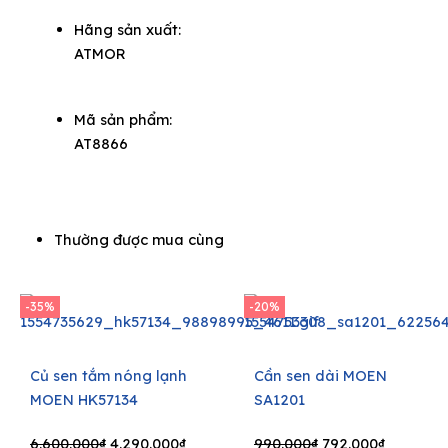
Hãng sản xuất:
ATMOR
Mã sản phẩm:
AT8866
Thường được mua cùng
-35%
-20%
Củ sen tắm nóng lạnh
Cần sen dài MOEN
MOEN HK57134
SA1201
Original
Current
Original
Current
6.600.000
₫
4.290.000
₫
990.000
₫
792.000
₫