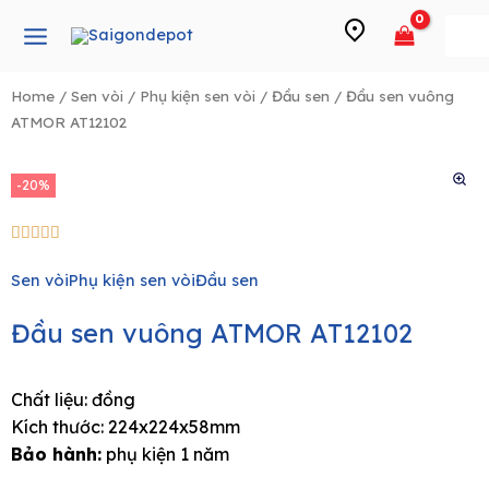
Skip
Main
to
Menu
content
Home
/
Sen vòi
/
Phụ kiện sen vòi
/
Đầu sen
/ Đầu sen vuông
ATMOR AT12102
e
-20%
5/5





Sen vòi
Phụ kiện sen vòi
Đầu sen
Đầu sen vuông ATMOR AT12102
Chất liệu: đồng
Kích thước: 224x224x58mm
Bảo hành:
phụ kiện 1 năm