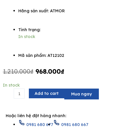
Hãng sản xuất:
ATMOR
Tình trạng:
e
In stock
Mã sản phẩm: AT12102
Original
Current
1.210.000
₫
968.000
₫
price
price
was:
is:
Đầu
In stock
1.210.000₫.
968.000₫.
sen
Add to cart
Mua ngay
vuông
ATMOR
AT12102
Hoặc liên hệ đặt hàng nhanh:
quantity
0981 680 677
0981 680 667