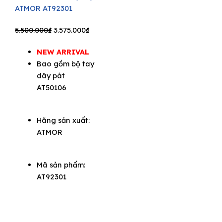
ATMOR AT92301
Original
Current
5.500.000
₫
3.575.000
₫
price
price
NEW ARRIVAL
was:
is:
Bao gồm bộ tay
5.500.000₫.
3.575.000₫.
dây pát
AT50106
Hãng sản xuất:
ATMOR
Mã sản phẩm:
AT92301