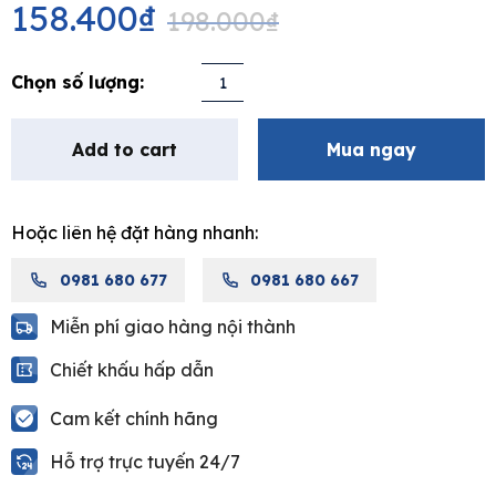
price
price
158.400
₫
198.000
₫
was:
is:
198.000₫.
158.400₫.
Pát
sen
ATMOR
Add to cart
Mua ngay
AT01017
quantity
Hoặc liên hệ đặt hàng nhanh:
0981 680 677
0981 680 667
Miễn phí giao hàng nội thành
Chiết khấu hấp dẫn
Cam kết chính hãng
Hỗ trợ trực tuyến 24/7