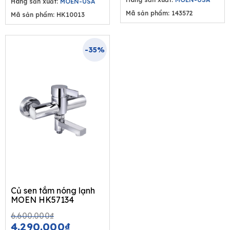
Hãng sản xuất:
MOEN-USA
Mã sản phẩm: 143572
Mã sản phẩm: HK10013
-35%
Củ sen tắm nóng lạnh
MOEN HK57134
Original
Current
6.600.000
₫
price
price
4.290.000
₫