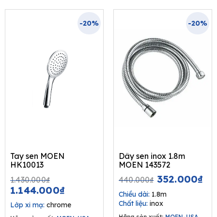
-20%
-20%
Tay sen MOEN
Dây sen inox 1.8m
HK10013
MOEN 143572
Original
Current
Original
Cu
352.000
₫
1.430.000
₫
440.000
₫
price
price
price
pr
1.144.000
₫
Chiều dài:
1.8m
was:
is:
was:
is:
Chất liệu:
inox
Lớp xi mạ:
chrome
1.430.000₫.
1.144.000₫.
440.000₫.
35
Hãng sản xuất:
MOEN-USA