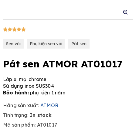
5/5





e
Sen vòi
Phụ kiện sen vòi
Pát sen
Pát sen ATMOR AT01017
Lớp xi mạ: chrome
Sử dụng inox SUS304
Bảo hành:
phụ kiện 1 năm
Hãng sản xuất:
ATMOR
Tình trạng:
In stock
Mã sản phẩm: AT01017
Original
Current