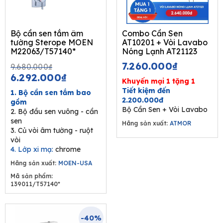
Bộ cần sen tắm âm
Combo Cần Sen
tường Sterope MOEN
AT10201 + Vòi Lavabo
M22063/T57140*
Nóng Lạnh AT21123
Original
Current
7.260.000
₫
9.680.000
₫
price
price
6.292.000
₫
Khuyến mại 1 tặng 1
was:
is:
Tiết kiệm đến
1. Bộ cần sen tắm bao
9.680.000₫.
6.292.000₫.
2.200.000đ
gồm
Bộ Cần Sen + Vòi Lavabo
2. Bộ đầu sen vuông - cần
sen
Hãng sản xuất:
ATMOR
3. Củ vòi âm tường - ruột
vòi
4. Lớp xi mạ:
chrome
Hãng sản xuất:
MOEN-USA
Mã sản phẩm:
139011/T57140*
-40%