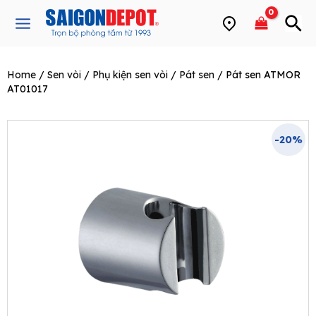
Skip
Main
to
Menu
content
Home
/
Sen vòi
/
Phụ kiện sen vòi
/
Pát sen
/ Pát sen ATMOR
e
AT01017
-20%