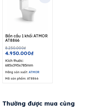
Bồn cầu 1 khối ATMOR
AT8866
Original
Current
8.250.000
₫
price
price
4.950.000
₫
was:
is:
Kích thước:
8.250.000₫.
4.950.000₫.
685x395x785mm
Hãng sản xuất:
ATMOR
Mã sản phẩm: AT8866
Thường được mua cùng