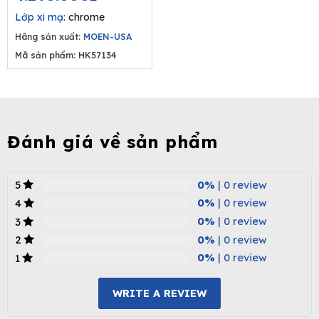
was:
is:
Lớp xi mạ:
chrome
6.600.000₫.
4.290.000₫.
Hãng sản xuất:
MOEN-USA
Mã sản phẩm: HK57134
Đánh giá về sản phẩm
0%
| 0 review
5
0%
| 0 review
4
0%
| 0 review
3
0%
| 0 review
2
0%
| 0 review
1
WRITE A REVIEW