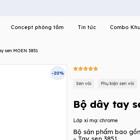
Concept phòng tắm
Tin tức
Combo Khu
ay sen MOEN 3851
5/5





-20%
Sen vòi
Phụ kiện sen vòi
Bộ dây tay 
Lớp xi mạ: chrome
Bộ sản phẩm bao gồ
– Tay sen 3851