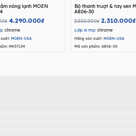
 tắm nóng lạnh MOEN
Bộ thanh trượt & tay sen
4
A806-30
Original
Current
Original
4.290.000
₫
2.310.000
₫
00
₫
3.300.000
₫
price
price
price
ạ:
chrome
Lớp xi mạ:
chrome
was:
is:
was:
xuất:
MOEN-USA
Hãng sản xuất:
MOEN-USA
6.600.000₫.
4.290.000₫.
3.300.000₫
hẩm: HK57134
Mã sản phẩm: A806-30