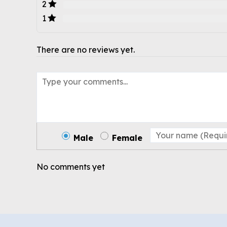
2
1
There are no reviews yet.
Male
Female
No comments yet