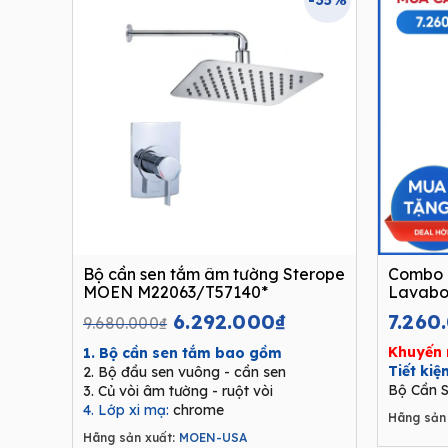
-35%
Bộ cần sen tắm âm tường Sterope
Combo 
MOEN M22063/T57140*
Lavabo
Original
Current
6.292.000
₫
7.260
9.680.000
₫
price
price
Khuyến 
1. Bộ cần sen tắm bao gồm
was:
is:
Tiết ki
2. Bộ đầu sen vuông - cần sen
9.680.000₫.
6.292.000₫.
Bộ Cần S
3. Củ vòi âm tường - ruột vòi
4. Lớp xi mạ:
chrome
Hãng sản 
Hãng sản xuất:
MOEN-USA