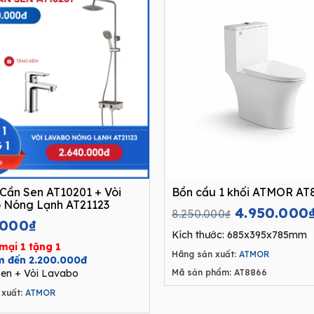
Cần Sen AT10201 + Vòi
Bồn cầu 1 khối ATMOR AT
 Nóng Lạnh AT21123
Original
4.950.000
8.250.000
₫
.000
₫
price
Kích thước: 685x395x785mm
was:
mại 1 tặng 1
Hãng sản xuất:
ATMOR
8.250.000₫
ệm đến 2.200.000đ
en + Vòi Lavabo
Mã sản phẩm: AT8866
xuất:
ATMOR