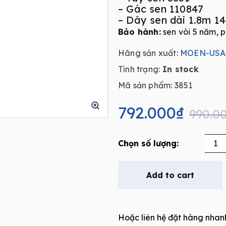
– Gác sen 110847
– Dây sen dài 1.8m 1
Bảo hành:
sen vòi 5 năm, p
Hãng sản xuất:
MOEN-USA
Tình trạng:
In stock
Mã sản phẩm: 3851
Original
Current
price
price
792.000
₫
990.0
was:
is:
990.000₫.
792.000₫.
Bộ
dây
tay
Add to cart
sen
MOEN
3851
Hoặc liên hệ đặt hàng nhan
quantity