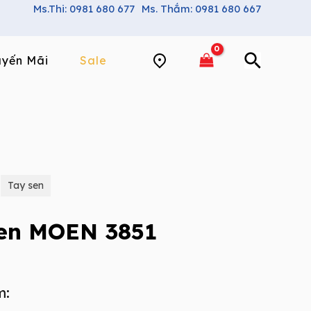
Ms.Thi: 0981 680 677
Ms. Thắm: 0981 680 667
yến Mãi
Sale
Tay sen
sen MOEN 3851
m: