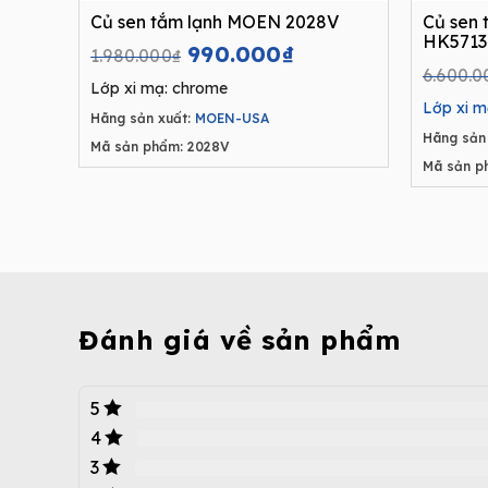
Củ sen tắm lạnh MOEN 2028V
Củ sen
HK5713
Original
Current
990.000
₫
1.980.000
₫
price
price
6.600.0
Lớp xi mạ: chrome
was:
is:
Lớp xi m
Hãng sản xuất:
MOEN-USA
1.980.000₫.
990.000₫.
Hãng sản 
Mã sản phẩm: 2028V
Mã sản p
Đánh giá về sản phẩm
5
4
3