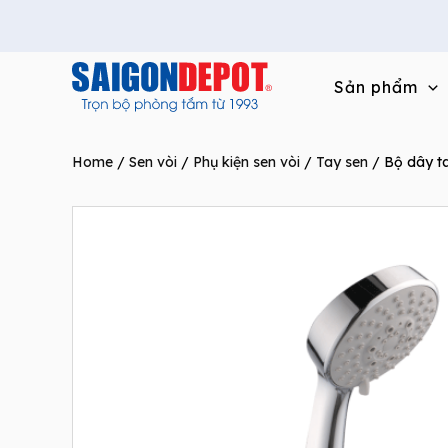
Skip
to
content
Sản phẩm
Home
/
Sen vòi
/
Phụ kiện sen vòi
/
Tay sen
/ Bộ dây t