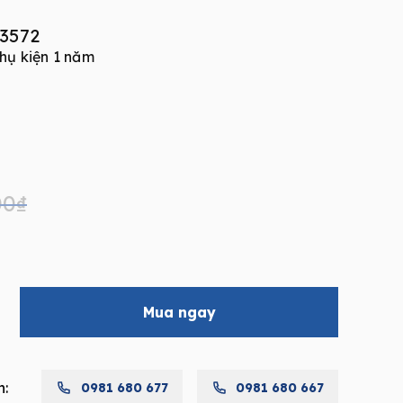
43572
hụ kiện 1 năm
00
₫
Mua ngay
h:
0981 680 677
0981 680 667