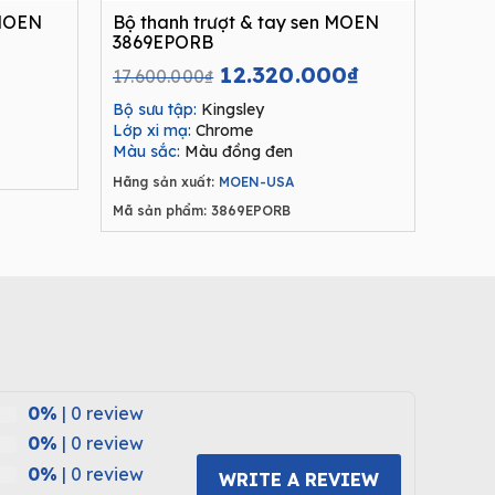
 MOEN
Bộ thanh trượt & tay sen MOEN
3869EPORB
Current
Original
Current
12.320.000
₫
17.600.000
₫
price
price
price
Bộ sưu tập:
Kingsley
is:
was:
is:
Lớp xi mạ:
Chrome
.
2.310.000₫.
17.600.000₫.
12.320.000₫
Màu sắc:
Màu đồng đen
Hãng sản xuất:
MOEN-USA
Mã sản phẩm: 3869EPORB
0%
| 0 review
0%
| 0 review
0%
| 0 review
WRITE A REVIEW