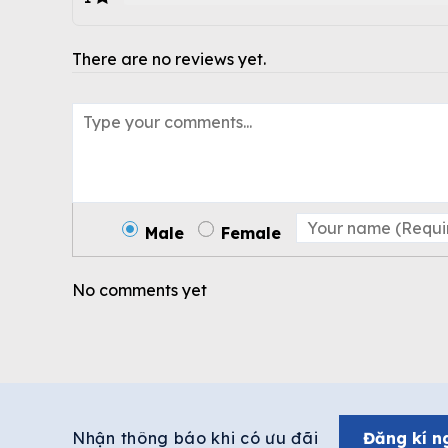
There are no reviews yet.
Male
Female
No comments yet
Nhận thông báo khi có ưu đãi
Đăng kí n