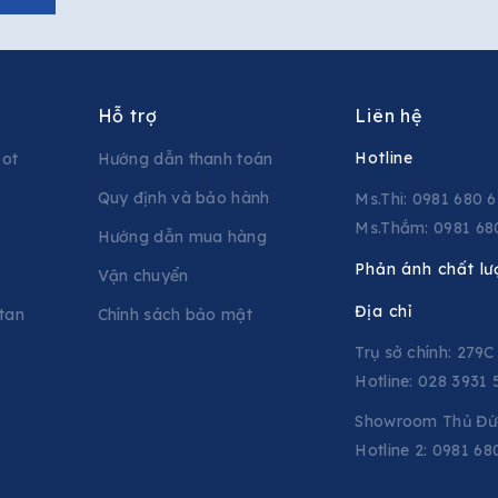
Hỗ trợ
Liên hệ
Hotline
pot
Hướng dẫn thanh toán
Quy định và bảo hành
Ms.Thi: 0981 680 
Ms.Thắm: 0981 68
Hướng dẫn mua hàng
Phản ánh chất lư
Vận chuyển
Địa chỉ
tan
Chính sách bảo mật
Trụ sở chính: 279
Hotline: 028 3931 
Showroom Thủ Đức
Hotline 2:
0981 68