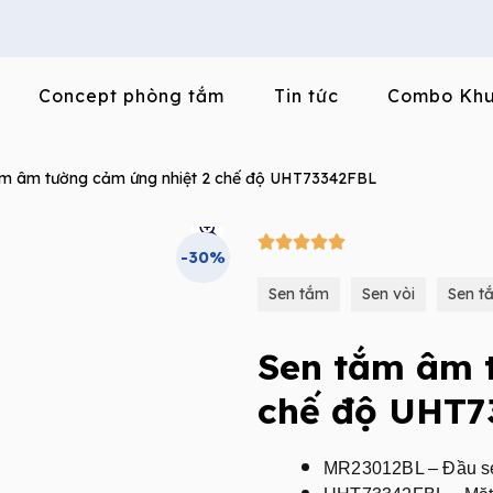
Concept phòng tắm
Tin tức
Combo Khu
ắm âm tường cảm ứng nhiệt 2 chế độ UHT73342FBL
5/5





-30%
Sen tắm
Sen vòi
Sen t
Sen tắm âm 
chế độ UHT7
MR23012BL – Đầu sen