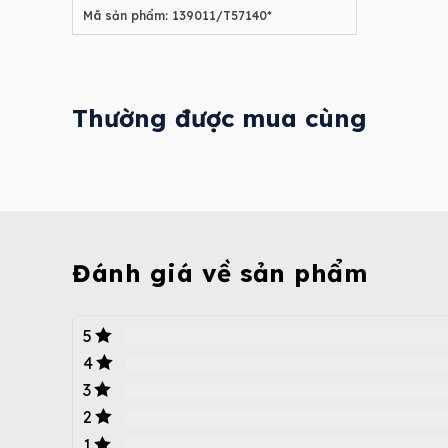
Mã sản phẩm: 139011/T57140*
Thường được mua cùng
Đánh giá về sản phẩm
5
4
3
2
1