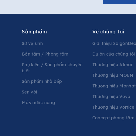
Sản phẩm
Về chúng tôi
Sứ vệ sinh
Giới thiệu SaigonDe
Bồn tắm / Phòng tắm
Dự án của chúng tôi
Phụ kiện / Sản phẩm chuyên
Thương hiệu Atmor
biệt
Thương hiệu MOEN
Sản phẩm nhà bếp
Thương hiệu Manhat
Sen vòi
Thương hiệu Vovo
Máy nước nóng
Thương hiệu Vortice
Concept phòng tắm