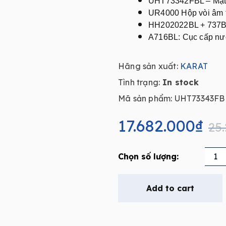
UHT73342FBL – Mặt 
UR4000 Hộp vòi âm t
HH202022BL + 737BL
A716BL: Cục cấp nướ
Hãng sản xuất:
KARAT
Tình trạng:
In stock
Mã sản phẩm: UHT73343FB
Original
Current
price
price
17.682.000
₫
25
was:
is:
25.260.000₫.
17.682.000₫.
Sen
tắm
âm
Add to cart
tường
cảm
ứng