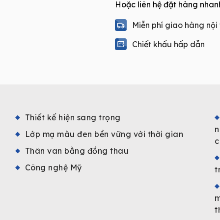
Hoặc liên hệ đặt hàng nhan
nhiệt
2
Miễn phí giao hàng nội
chế
độ
Chiết khấu hấp dẫn
UHT73342
quantity
Thiết kế hiện sang trọng
n
Lớp mạ màu đen bền vững với thời gian
c
Thân van bằng đồng thau
Công nghệ Mỹ
t
m
t