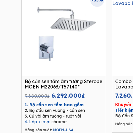
-35%
Bộ cần sen tắm âm tường Sterope
Combo 
MOEN M22063/T57140*
Lavabo
Original
Current
6.292.000
₫
7.260
9.680.000
₫
price
price
Khuyến 
1. Bộ cần sen tắm bao gồm
was:
is:
Tiết ki
2. Bộ đầu sen vuông - cần sen
9.680.000₫.
6.292.000₫.
Bộ Cần S
3. Củ vòi âm tường - ruột vòi
4. Lớp xi mạ:
chrome
Hãng sản 
Hãng sản xuất:
MOEN-USA