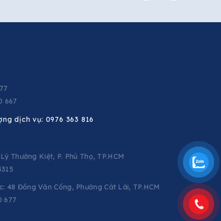
677
0 667
ợng dịch vụ:
0976 363 816
C Lý Thường Kiệt, P. Phú Thọ, TP.HCM
5315
: 48 Đồng Văn Cống, Phường Cát Lái, TP.HCM
0 677