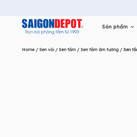
Skip
to
content
Sản phẩm
Home
/
Sen vòi
/
Sen tắm
/
Sen tắm âm tường
/ Sen t