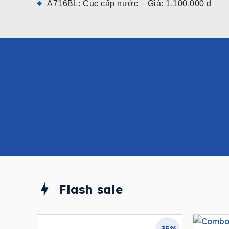
A716BL: Cục cấp nước – Giá: 1.100.000 đ
Flash sale