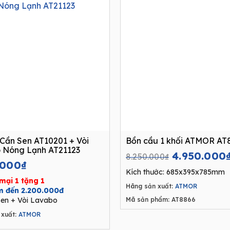
Cần Sen AT10201 + Vòi
Bồn cầu 1 khối ATMOR AT
 Nóng Lạnh AT21123
Original
4.950.000
8.250.000
₫
.000
₫
price
Kích thước: 685x395x785mm
was:
mại 1 tặng 1
Hãng sản xuất:
ATMOR
8.250.000₫
ệm đến 2.200.000đ
en + Vòi Lavabo
Mã sản phẩm: AT8866
xuất:
ATMOR