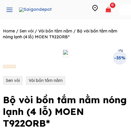
Skip
Main
to
Menu
content
Home
/
Sen vòi
/
Vòi bồn tắm nằm
/ Bộ vòi bồn tắm nằm
e
nóng lạnh (4 lỗ) MOEN T922ORB*
-35%
5/5





Sen vòi
Vòi bồn tắm nằm
Bộ vòi bồn tắm nằm nóng
lạnh (4 lỗ) MOEN
T922ORB*