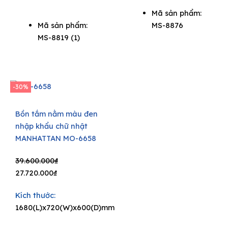
Mã sản phẩm:
Mã sản phẩm:
MS-8876
MS-8819 (1)
-30%
Bồn tắm nằm màu đen
nhập khẩu chữ nhật
MANHATTAN MO-6658
Original
Current
39.600.000
₫
price
price
27.720.000
₫
was:
is:
Kích thước:
39.600.000₫.
27.720.000₫.
1680(L)x720(W)x600(D)mm