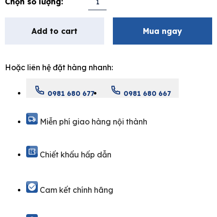
vòi
bồn
Add to cart
Mua ngay
tắm
nằm
nóng
Hoặc liên hệ đặt hàng nhanh:
lạnh
(4
lỗ)
0981 680 677
0981 680 667
MOEN
T922ORB*
Miễn phí giao hàng nội thành
quantity
Chiết khấu hấp dẫn
Cam kết chính hãng