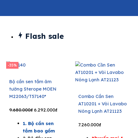
Flash sale
-35%
Bộ cần sen tắm âm
tường Sterope MOEN
M22063/T57140*
Combo Cần Sen
AT10201 + Vòi Lavabo
Original
Current
9.680.000
₫
6.292.000
₫
Nóng Lạnh AT21123
price
price
1. Bộ cần sen
was:
is:
7.260.000
₫
tắm bao gồm
9.680.000₫.
6.292.000₫.