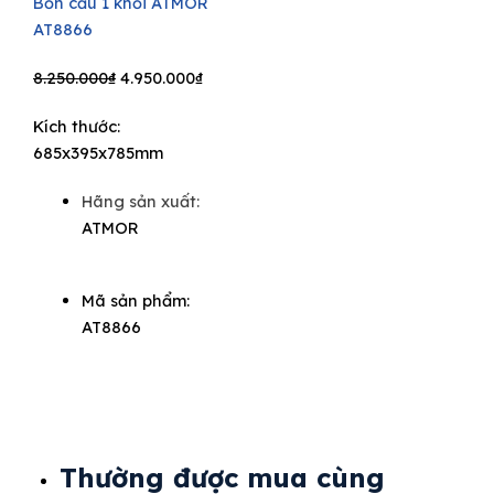
Bồn cầu 1 khối ATMOR
AT8866
Original
Current
8.250.000
₫
4.950.000
₫
price
price
Kích thước:
was:
is:
685x395x785mm
8.250.000₫.
4.950.000₫.
Hãng sản xuất:
ATMOR
Mã sản phẩm:
AT8866
Thường được mua cùng