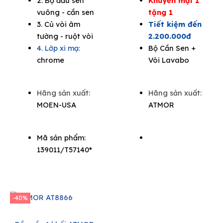
2. Bộ đầu sen
Khuyến mại 1
vuông - cần sen
tặng 1
3. Củ vòi âm
Tiết kiệm đến
tường - ruột vòi
2.200.000đ
4. Lớp xi mạ:
Bộ Cần Sen +
chrome
Vòi Lavabo
Hãng sản xuất:
Hãng sản xuất:
MOEN-USA
ATMOR
Mã sản phẩm:
139011/T57140*
-40%