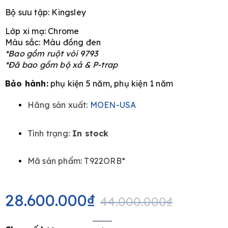
Bộ sưu tập: Kingsley
Lớp xi mạ: Chrome
Màu sắc: Màu đồng đen
*Bao gồm ruột vòi 9793
e
*Đã bao gồm bộ xả & P-trap
Bảo hành:
phụ kiện 5 năm, phụ kiện 1 năm
Hãng sản xuất:
MOEN-USA
Tình trạng:
In stock
Mã sản phẩm: T922ORB*
Original
Current
price
price
28.600.000
₫
44.000.000
₫
was:
is:
44.000.000₫.
28.600.000₫.
Bộ