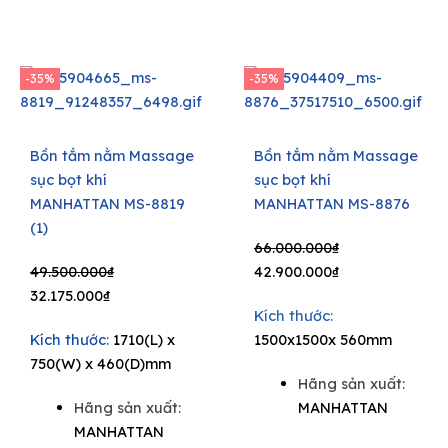
-35%
-35%
Bồn tắm nằm Massage
Bồn tắm nằm Massage
sục bọt khí
sục bọt khí
MANHATTAN MS-8819
MANHATTAN MS-8876
(1)
Original
Current
66.000.000
₫
Original
Current
price
price
49.500.000
₫
42.900.000
₫
price
price
was:
is:
32.175.000
₫
Kích thước:
was:
is:
66.000.000₫.
42.900.000₫.
Kích thước:
1710(L) x
1500x1500x 560mm
49.500.000₫.
32.175.000₫.
750(W) x 460(D)mm
Hãng sản xuất:
Hãng sản xuất:
MANHATTAN
MANHATTAN