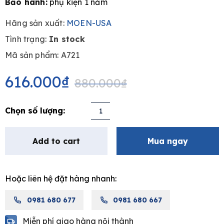
Bảo hành:
phụ kiện 1 năm
Hãng sản xuất:
MOEN-USA
Tình trạng:
In stock
e
Mã sản phẩm: A721
Original
Current
price
price
616.000
₫
880.000
₫
was:
is:
880.000₫.
616.000₫.
Nắp
chụp
nước
Add to cart
Mua ngay
MOEN
A721
quantity
Hoặc liên hệ đặt hàng nhanh:
0981 680 677
0981 680 667
Miễn phí giao hàng nội thành