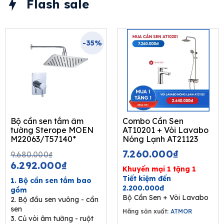
Flash sale
-35%
Bộ cần sen tắm âm
Combo Cần Sen
tường Sterope MOEN
AT10201 + Vòi Lavabo
M22063/T57140*
Nóng Lạnh AT21123
Original
Current
7.260.000
₫
9.680.000
₫
price
price
6.292.000
₫
Khuyến mại 1 tặng 1
was:
is:
Tiết kiệm đến
1. Bộ cần sen tắm bao
9.680.000₫.
6.292.000₫.
2.200.000đ
gồm
Bộ Cần Sen + Vòi Lavabo
2. Bộ đầu sen vuông - cần
sen
Hãng sản xuất:
ATMOR
3. Củ vòi âm tường - ruột