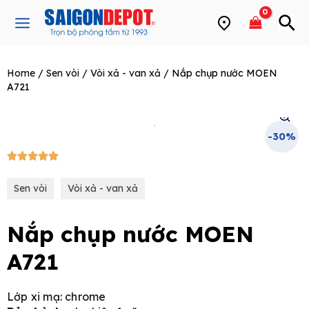
Skip
Main
to
Menu
content
Home
/
Sen vòi
/
Vòi xả - van xả
/ Nắp chụp nước MOEN
e
A721
-30%
5/5





Sen vòi
Vòi xả - van xả
Nắp chụp nước MOEN
A721
Lớp xi mạ: chrome