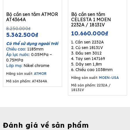
Bộ cần sen tắm ATMOR
Bộ cần sen tắm
AT4364A
CELESTA 1 MOEN
2232A / 18131V
Original
Current
8.250.000
₫
10.660.000
₫
price
price
5.362.500
₫
was:
is:
1. Cần sen 2232A
Có thể sử dụng ngoài trời
8.250.000₫.
5.362.500₫.
2. Củ sen 18131V
Chiều cao:
1185mm
3. Đầu sen 3012
Áp lực nước:
0.05MPa ~
4. Tay sen 147169
0.75MPa
5. Dây sen 1,8m
Lớp mạ:
Nikel chrome
6. Chiều cao 1038mm
Hãng sản xuất:
ATMOR
Hãng sản xuất:
MOEN-USA
Mã sản phẩm: AT4364A
Mã sản phẩm: 2232A /
18131V
Đánh giá về sản phẩm