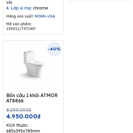
vòi
4. Lớp xi mạ:
chrome
Hãng sản xuất:
MOEN-USA
Mã sản phẩm:
139011/T57140*
-40%
Bồn cầu 1 khối ATMOR
AT8866
Original
Current
8.250.000
₫
price
price
4.950.000
₫
was:
is:
Kích thước:
8.250.000₫.
4.950.000₫.
685x395x785mm