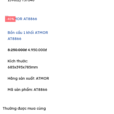
-40%
Bồn cầu 1 khối ATMOR
AT8866
Original
Current
8.250.000
₫
4.950.000
₫
price
price
Kích thước:
was:
is:
685x395x785mm
8.250.000₫.
4.950.000₫.
Hãng sản xuất:
ATMOR
Mã sản phẩm: AT8866
Thường được mua cùng