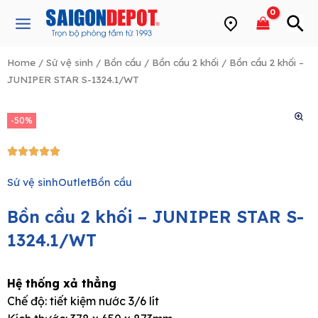
Skip
Main
to
Menu
content
Home
/
Sứ vệ sinh
/
Bồn cầu
/
Bồn cầu 2 khối
/ Bồn cầu 2 khối –
JUNIPER STAR S-1324.1/WT
e
-50%
5/5





Sứ vệ sinh
Outlet
Bồn cầu
Bồn cầu 2 khối – JUNIPER STAR S-
1324.1/WT
Hệ thống xả thẳng
Chế độ: tiết kiệm nước 3/6 lít