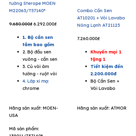
tường Sterope MOEN
M22063/T57140*
Combo Cần Sen
AT10201 + Vòi Lavabo
Original
Current
9.680.000
₫
6.292.000
₫
Nóng Lạnh AT21123
price
price
1. Bộ cần sen
was:
is:
7.260.000
₫
tắm bao gồm
9.680.000₫.
6.292.000₫.
2. Bộ đầu sen
Khuyến mại 1
vuông - cần sen
tặng 1
3. Củ vòi âm
Tiết kiệm đến
tường - ruột vòi
2.200.000đ
4. Lớp xi mạ:
Bộ Cần Sen +
chrome
Vòi Lavabo
Hãng sản xuất:
MOEN-
Hãng sản xuất:
ATMOR
USA
Mã sản phẩm:
139011/T57140*