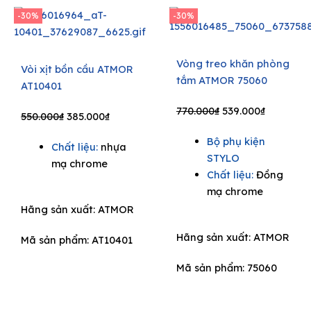
-30%
-30%
Vòng treo khăn phòng
Vòi xịt bồn cầu ATMOR
tắm ATMOR 75060
AT10401
Original
Current
770.000
₫
539.000
₫
Original
Current
550.000
₫
385.000
₫
price
price
price
price
Bộ phụ kiện
was:
is:
Chất liệu:
nhựa
was:
is:
STYLO
770.000₫.
539.000₫.
mạ chrome
550.000₫.
385.000₫.
Chất liệu:
Đồng
mạ chrome
Hãng sản xuất:
ATMOR
Hãng sản xuất:
ATMOR
Mã sản phẩm: AT10401
Mã sản phẩm: 75060