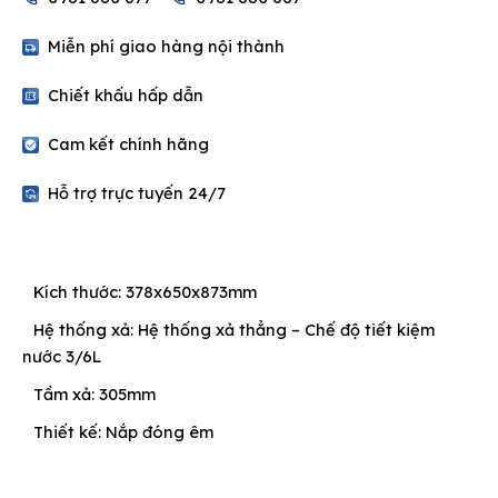
STAR
S-
Miễn phí giao hàng nội thành
1324.1/WT
quantity
Chiết khấu hấp dẫn
Cam kết chính hãng
Hỗ trợ trực tuyến 24/7
Kích thước: 378x650x873mm
Hệ thống xả: Hệ thống xả thẳng – Chế độ tiết kiệm
nước 3/6L
Tầm xả: 305mm
Thiết kế: Nắp đóng êm