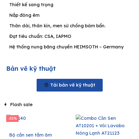
Thiết kế sang trọng
Nắp đóng êm
Thân dài, thân kín, men sứ chống bám bẩn.
Đạt tiêu chuẩn: CSA, IAPMO
Hệ thống nung băng chuyền HEIMSOTH – Germany
Bản vẽ kỹ thuật
Tải bản vẽ kỹ thuật
Flash sale
-35%
Bộ cần sen tắm âm