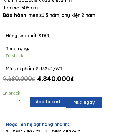
Kích thước: 378 x 650 x 873mm
Tâm xả: 305mm
Bảo hành:
men sứ 5 năm, phụ kiện 2 năm
e
Hãng sản xuất:
STAR
Tình trạng:
In stock
Mã sản phẩm: S-1324.1/WT
Original
Current
9.680.000
₫
4.840.000
₫
price
price
was:
is:
Bồn
In stock
9.680.000₫.
4.840.000₫.
cầu
Add to cart
Mua ngay
2
khối
-
Hoặc liên hệ đặt hàng nhanh:
JUNIPER
0981 680 677
0981 680 667