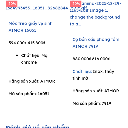
-30%
-30%
Móc treo giấy vệ sinh
ATMOR 16051
Cọ bồn cầu phòng tắm
Original
Current
594.000
₫
415.800
₫
ATMOR 7919
price
price
Chất liệu: Mạ
was:
is:
Original
Current
880.000
₫
616.000
₫
chrome
594.000₫.
415.800₫.
price
price
Chất liệu:
Inox, thủy
was:
is:
tinh mờ
880.000₫.
616.000₫.
Hãng sản xuất:
ATMOR
Hãng sản xuất:
ATMOR
Mã sản phẩm: 16051
Mã sản phẩm: 7919
Đánh giá về sản phẩm