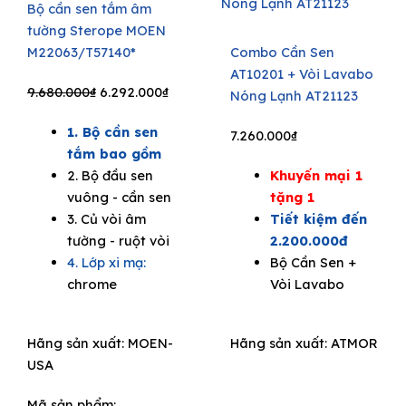
Bộ cần sen tắm âm
tường Sterope MOEN
M22063/T57140*
Combo Cần Sen
AT10201 + Vòi Lavabo
Original
Current
9.680.000
₫
6.292.000
₫
Nóng Lạnh AT21123
price
price
1. Bộ cần sen
was:
is:
7.260.000
₫
tắm bao gồm
9.680.000₫.
6.292.000₫.
2. Bộ đầu sen
Khuyến mại 1
vuông - cần sen
tặng 1
3. Củ vòi âm
Tiết kiệm đến
tường - ruột vòi
2.200.000đ
4. Lớp xi mạ:
Bộ Cần Sen +
chrome
Vòi Lavabo
Hãng sản xuất:
MOEN-
Hãng sản xuất:
ATMOR
USA
Mã sản phẩm: