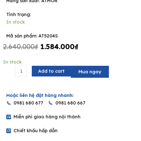
Hãng sản xuất:
ATMOR
Tình trạng:
In stock
e
Mã sản phẩm: AT5204S
Original
Current
2.640.000
₫
1.584.000
₫
price
price
was:
is:
Xí
In stock
2.640.000₫.
1.584.000₫.
xổm
Add to cart
Mua ngay
vệ
sinh
-
Hoặc liên hệ đặt hàng nhanh:
AT5204S
0981 680 677
0981 680 667
quantity
Miễn phí giao hàng nội thành
Chiết khấu hấp dẫn