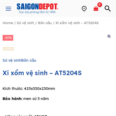
Skip
Main
to
Menu
content
Home
/
Sứ vệ sinh
/
Bồn cầu
/ Xí xổm vệ sinh – AT5204S
e
-40%
5/5





Sứ vệ sinh
Bồn cầu
Xí xổm vệ sinh – AT5204S
Kích thước: 425x530x230mm
Bảo hành:
men sứ 5 năm