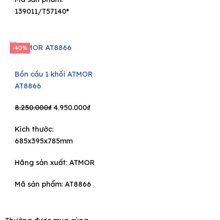
139011/T57140*
-40%
Bồn cầu 1 khối ATMOR
AT8866
Original
Current
8.250.000
₫
4.950.000
₫
price
price
Kích thước:
was:
is:
685x395x785mm
8.250.000₫.
4.950.000₫.
Hãng sản xuất:
ATMOR
Mã sản phẩm: AT8866