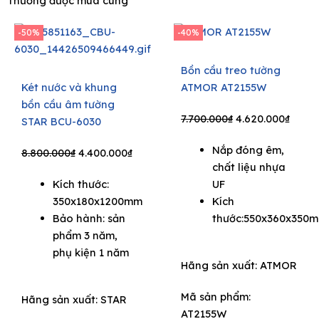
Thường được mua cùng
-50%
-40%
Bồn cầu treo tường
Két nước và khung
ATMOR AT2155W
bồn cầu âm tường
Original
Curre
7.700.000
₫
4.620.000
₫
STAR BCU-6030
price
price
Nắp đóng êm,
Original
Current
was:
is:
8.800.000
₫
4.400.000
₫
chất liệu nhựa
price
price
7.700.000₫.
4.620
Kích thước:
UF
was:
is:
350x180x1200mm
Kích
8.800.000₫.
4.400.000₫.
Bảo hành: sản
thước:550x360x350
phẩm 3 năm,
phụ kiện 1 năm
Hãng sản xuất:
ATMOR
Mã sản phẩm:
Hãng sản xuất:
STAR
AT2155W