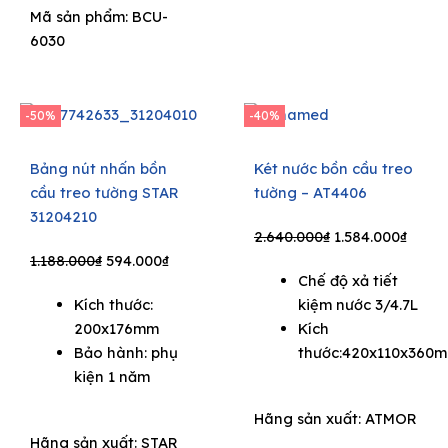
Mã sản phẩm: BCU-
6030
-50%
-40%
Bảng nút nhấn bồn
Két nước bồn cầu treo
cầu treo tường STAR
tường – AT4406
31204210
Original
Curre
2.640.000
₫
1.584.000
₫
Original
Current
price
price
1.188.000
₫
594.000
₫
Chế độ xả tiết
price
price
was:
is:
Kích thước:
kiệm nước 3/4.7L
was:
is:
2.640.000₫.
1.584.
200x176mm
Kích
1.188.000₫.
594.000₫.
Bảo hành: phụ
thước:420x110x360
kiện 1 năm
Hãng sản xuất:
ATMOR
Hãng sản xuất:
STAR