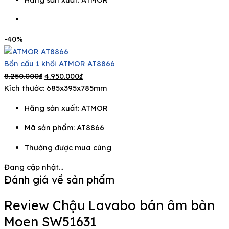
-40%
Bồn cầu 1 khối ATMOR AT8866
8.250.000
₫
4.950.000
₫
Kích thước: 685x395x785mm
Hãng sản xuất:
ATMOR
Mã sản phẩm: AT8866
Thường được mua cùng
Đang cập nhật...
Đánh giá về sản phẩm
Review Chậu Lavabo bán âm bàn
Moen SW51631