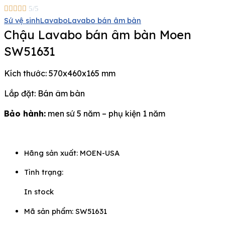





5/5
Sứ vệ sinh
Lavabo
Lavabo bán âm bàn
Chậu Lavabo bán âm bàn Moen
SW51631
Kích thước: 570x460x165 mm
Lắp đặt: Bán âm bàn
Bảo hành:
men sứ 5 năm – phụ kiện 1 năm
Hãng sản xuất:
MOEN-USA
Tình trạng:
In stock
Mã sản phẩm: SW51631