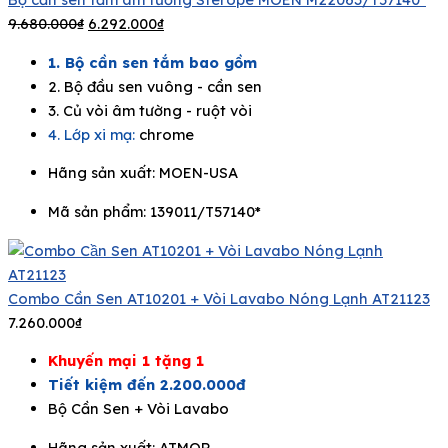
9.680.000
₫
6.292.000
₫
1. Bộ cần sen tắm bao gồm
2. Bộ đầu sen vuông - cần sen
3. Củ vòi âm tường - ruột vòi
4. Lớp xi mạ:
chrome
Hãng sản xuất:
MOEN-USA
Mã sản phẩm: 139011/T57140*
Combo Cần Sen AT10201 + Vòi Lavabo Nóng Lạnh AT21123
7.260.000
₫
Khuyến mại 1 tặng 1
Tiết kiệm đến 2.200.000đ
Bộ Cần Sen + Vòi Lavabo
Hãng sản xuất:
ATMOR