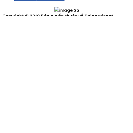
Copyright © 2019 Bản quyền thuộc về Saigondepot
Để lại thông tin của bạn, chúng tôi sẽ liên hệ
ngay
Họ và Tên
Số điện thoại
Email
Ghi chú