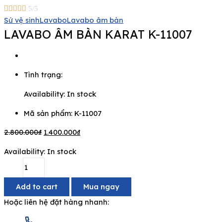





5/5
Sứ vệ sinh
Lavabo
Lavabo âm bàn
LAVABO ÂM BÀN KARAT K-11007
Tình trạng:
Availability:
In stock
Mã sản phẩm: K-11007
2.800.000
₫
1.400.000
₫
Availability:
In stock
Add to cart
Mua ngay
Hoặc liên hệ đặt hàng nhanh: