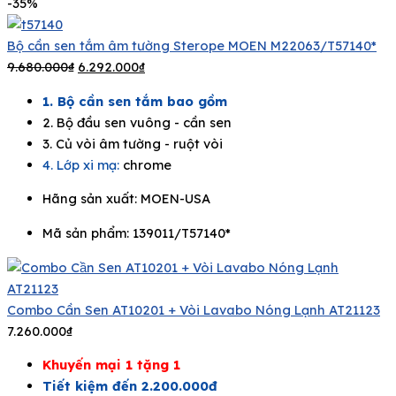
-35%
Bộ cần sen tắm âm tường Sterope MOEN M22063/T57140*
9.680.000
₫
6.292.000
₫
1. Bộ cần sen tắm bao gồm
2. Bộ đầu sen vuông - cần sen
3. Củ vòi âm tường - ruột vòi
4. Lớp xi mạ:
chrome
Hãng sản xuất:
MOEN-USA
Mã sản phẩm: 139011/T57140*
Combo Cần Sen AT10201 + Vòi Lavabo Nóng Lạnh AT21123
7.260.000
₫
Khuyến mại 1 tặng 1
Tiết kiệm đến 2.200.000đ