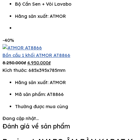
Bộ Cần Sen + Vòi Lavabo
Hãng sản xuất:
ATMOR
-40%
Bồn cầu 1 khối ATMOR AT8866
8.250.000
₫
4.950.000
₫
Kích thước: 685x395x785mm
Hãng sản xuất:
ATMOR
Mã sản phẩm: AT8866
Thường được mua cùng
Đang cập nhật...
Đánh giá về sản phẩm