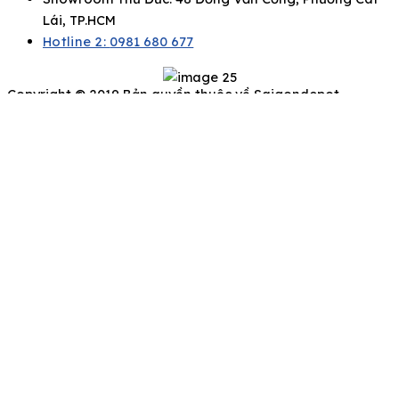
Lái, TP.HCM
Hotline 2:
0981 680 677
Copyright © 2019 Bản quyền thuộc về Saigondepot
Để lại thông tin của bạn, chúng tôi sẽ liên hệ
ngay
Họ và Tên
Số điện thoại
Email