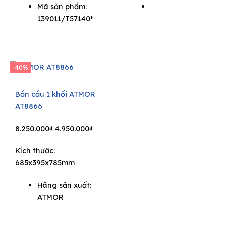
Mã sản phẩm:
139011/T57140*
-40%
Bồn cầu 1 khối ATMOR
AT8866
Original
Current
8.250.000
₫
4.950.000
₫
price
price
Kích thước:
was:
is:
685x395x785mm
8.250.000₫.
4.950.000₫.
Hãng sản xuất:
ATMOR