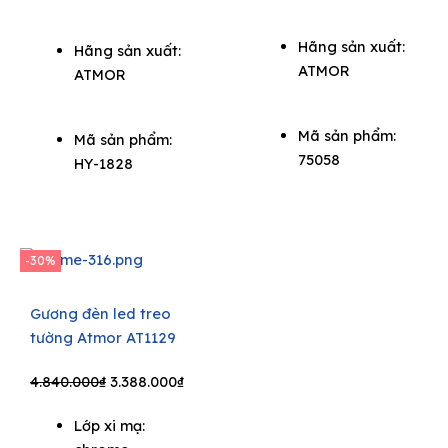
Hãng sản xuất:
Hãng sản xuất:
ATMOR
ATMOR
Mã sản phẩm:
Mã sản phẩm:
75058
HY-1828
-30%
Gương đèn led treo
tường Atmor AT1129
Original
Current
4.840.000
₫
3.388.000
₫
price
price
Lớp xi mạ:
was:
is: