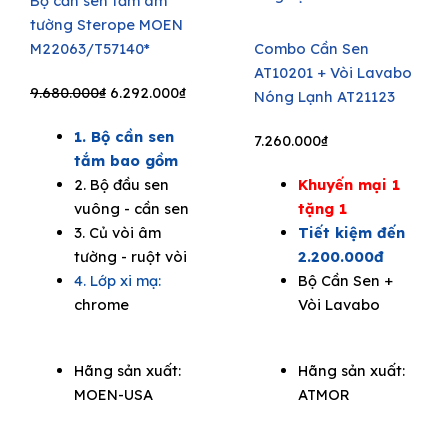
Bộ cần sen tắm âm
tường Sterope MOEN
M22063/T57140*
Combo Cần Sen
AT10201 + Vòi Lavabo
Original
Current
9.680.000
₫
6.292.000
₫
Nóng Lạnh AT21123
price
price
1. Bộ cần sen
was:
is:
7.260.000
₫
tắm bao gồm
9.680.000₫.
6.292.000₫.
2. Bộ đầu sen
Khuyến mại 1
vuông - cần sen
tặng 1
3. Củ vòi âm
Tiết kiệm đến
tường - ruột vòi
2.200.000đ
4. Lớp xi mạ:
Bộ Cần Sen +
chrome
Vòi Lavabo
Hãng sản xuất:
Hãng sản xuất:
MOEN-USA
ATMOR