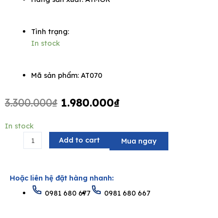
Tình trạng:
In stock
Mã sản phẩm: AT070
Original
Current
3.300.000
₫
1.980.000
₫
price
price
was:
is:
Lavabo
In stock
3.300.000₫.
1.980.000₫.
bán
Add to cart
Mua ngay
âm
bàn
ATMOR
Hoặc liên hệ đặt hàng nhanh:
AT070
0981 680 677
0981 680 667
quantity