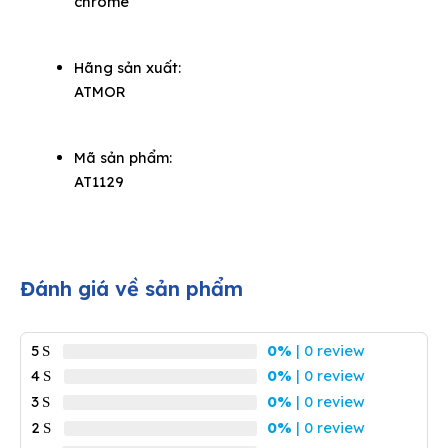
chrome
4.840.000₫.
3.388.000₫.
Hãng sản xuất:
ATMOR
Mã sản phẩm:
AT1129
Đánh giá về sản phẩm
5
0%
| 0 review
4
0%
| 0 review
3
0%
| 0 review
2
0%
| 0 review