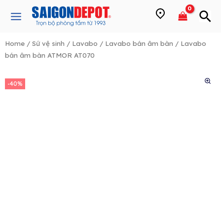
Skip
Main
to
Menu
content
Home
/
Sứ vệ sinh
/
Lavabo
/
Lavabo bán âm bàn
/ Lavabo
bán âm bàn ATMOR AT070
e
-40%