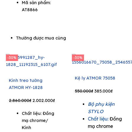
Mã sản phẩm:
AT8866
Thường được mua cùng
-30%
-30%
Kệ ly ATMOR 75058
Kính treo tường
ATMOR HY-1828
Original
Current
550.000
₫
385.000
₫
price
price
Original
Current
2.860.000
₫
2.002.000
₫
Bộ phụ kiện
was:
is:
price
price
STYLO
550.000₫.
385.000₫.
Chất liệu: Đồng
was:
is:
Chất liệu:
Đồng
mạ chrome/
2.860.000₫.
2.002.000₫.
mạ chrome
Kính