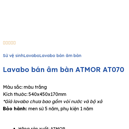
5/5





Sứ vệ sinh
Lavabo
Lavabo bán âm bàn
Lavabo bán âm bàn ATMOR AT070
Màu sắc: màu trắng
Kích thước: 540x450x170mm
*Giá lavabo chưa bao gồm vòi nước và bộ xả
Bảo hành:
men sứ 5 năm, phụ kiện 1 năm
Hãng sản xuất:
ATMOR