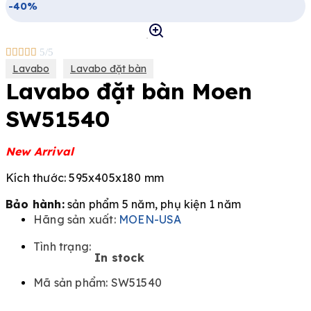
-40%





5/5
Lavabo
Lavabo đặt bàn
Lavabo đặt bàn Moen
SW51540
New Arrival
Kích thước: 595x405x180 mm
Bảo hành:
sản phẩm 5 năm, phụ kiện 1 năm
Hãng sản xuất:
MOEN-USA
Tình trạng:
In stock
Mã sản phẩm: SW51540