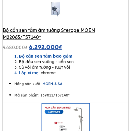
Bộ cần sen tắm âm tường Sterope MOEN
M22063/T57140*
6.292.000
₫
9.680.000
₫
1. Bộ cần sen tắm bao gồm
2. Bộ đầu sen vuông - cần sen
3. Củ vòi âm tường - ruột vòi
4. Lớp xi mạ:
chrome
Hãng sản xuất:
MOEN-USA
Mã sản phẩm: 139011/T57140*