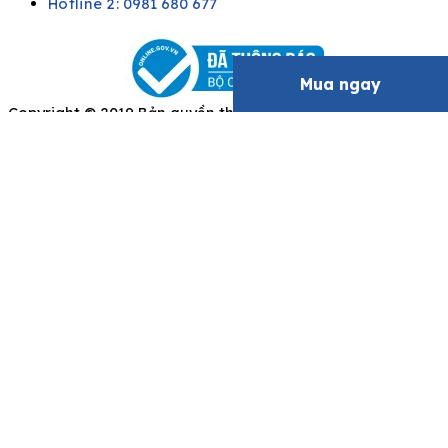
Hotline 2:
0981 680 677
Mua ngay
Copyright © 2019 Bản quyền thuộc về Saigondepot
Để lại thông tin của bạn, chúng tôi sẽ liên hệ
ngay
Họ và Tên
Số điện thoại
Email