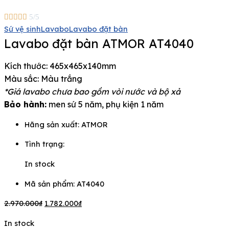





5/5
Sứ vệ sinh
Lavabo
Lavabo đặt bàn
Lavabo đặt bàn ATMOR AT4040
Kích thước: 465x465x140mm
Màu sắc: Màu trắng
*Giá lavabo chưa bao gồm vòi nước và bộ xả
Bảo hành:
men sứ 5 năm, phụ kiện 1 năm
Hãng sản xuất:
ATMOR
Tình trạng:
In stock
Mã sản phẩm: AT4040
2.970.000
₫
1.782.000
₫
In stock