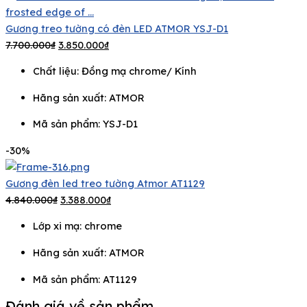
Gương treo tường có đèn LED ATMOR YSJ-D1
7.700.000
₫
3.850.000
₫
Chất liệu: Đồng mạ chrome/ Kính
Hãng sản xuất:
ATMOR
Mã sản phẩm: YSJ-D1
-30%
Gương đèn led treo tường Atmor AT1129
4.840.000
₫
3.388.000
₫
Lớp xi mạ: chrome
Hãng sản xuất:
ATMOR
Mã sản phẩm: AT1129
Đánh giá về sản phẩm