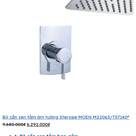
Bộ cần sen tắm âm tường Sterope MOEN M22063/T57140*
9.680.000
₫
6.292.000
₫