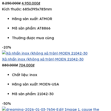
8.250.000
₫
4.950.000
₫
Kích thước: 685x395x785mm
Hãng sản xuất:
ATMOR
Mã sản phẩm: AT8866
Thường được mua cùng
-20%
Xả nhấn inox (không xả tràn) MOEN 21042-30
880.000
₫
704.000
₫
Chất liệu: inox
Hãng sản xuất:
MOEN-USA
Mã sản phẩm: 21042-30
-50%