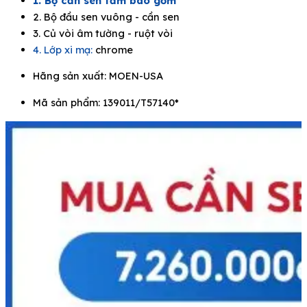
1. Bộ cần sen tắm bao gồm
2. Bộ đầu sen vuông - cần sen
3. Củ vòi âm tường - ruột vòi
4. Lớp xi mạ:
chrome
Hãng sản xuất:
MOEN-USA
Mã sản phẩm: 139011/T57140*