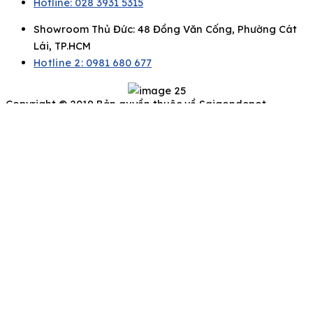
Hotline: 028 3931 5315
Showroom Thủ Đức: 48 Đồng Văn Cống, Phường Cát
Lái, TP.HCM
Hotline 2:
0981 680 677
Copyright © 2019 Bản quyền thuộc về Saigondepot
Để lại thông tin của bạn, chúng tôi sẽ liên hệ
ngay
Họ và Tên
Số điện thoại
Email