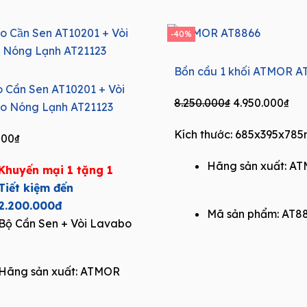
-40%
Bồn cầu 1 khối ATMOR A
 Cần Sen AT10201 + Vòi
Original
Cur
8.250.000
₫
4.950.000
₫
o Nóng Lạnh AT21123
price
pri
Kích thước: 685x395x78
was:
is:
000
₫
8.250.000₫.
4.9
Hãng sản xuất:
AT
Khuyến mại 1 tặng 1
Tiết kiệm đến
2.200.000đ
Mã sản phẩm: AT8
Bộ Cần Sen + Vòi Lavabo
Hãng sản xuất:
ATMOR