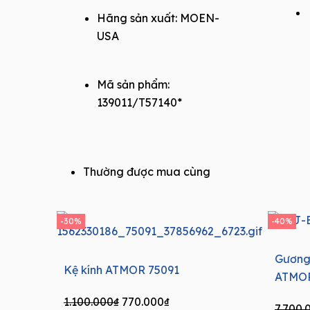
Hãng sản xuất:
MOEN-
USA
Mã sản phẩm:
139011/T57140*
Thường được mua cùng
-30%
-40%
Gương
Kệ kính ATMOR 75091
ATMOR
Original
Current
1.100.000
₫
770.000
₫
7.700.