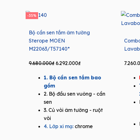
-35%
Bộ cần sen tắm âm tường
Sterope MOEN
Combo
M22063/T57140*
Lavab
Original
Current
9.680.000
₫
6.292.000
₫
7.260.
price
price
1. Bộ cần sen tắm bao
was:
is:
gồm
9.680.000₫.
6.292.000₫.
2. Bộ đầu sen vuông - cần
sen
3. Củ vòi âm tường - ruột
vòi
4. Lớp xi mạ:
chrome