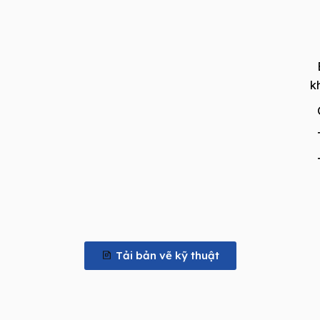
k
Tải bản vẽ kỹ thuật