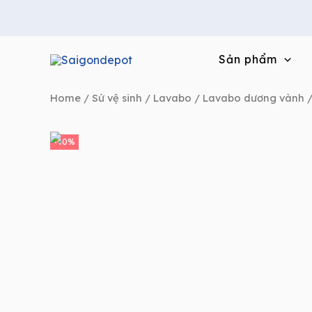
Skip
to
content
Sản phẩm
Home
/
Sứ vệ sinh
/
Lavabo
/
Lavabo dương vành
/
-40%