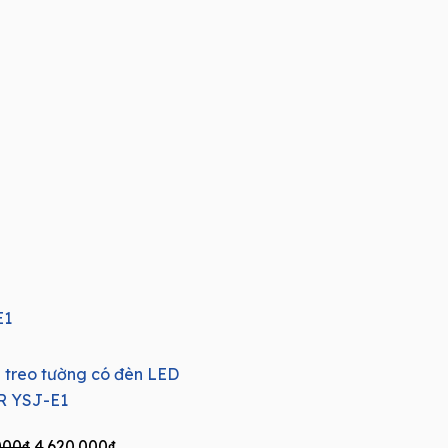
 treo tường có đèn LED
 YSJ-E1
Original
Current
000
₫
4.620.000
₫