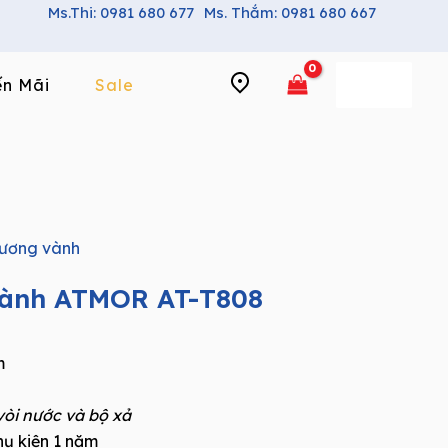
Ms.Thi: 0981 680 677
Ms. Thắm: 0981 680 667
n Mãi
Sale
ương vành
vành ATMOR AT-T808
m
vòi nước và bộ xả
ụ kiện 1 năm