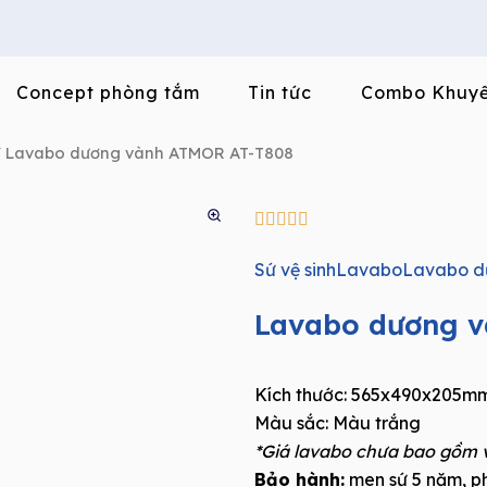
Concept phòng tắm
Tin tức
Combo Khuyế
 Lavabo dương vành ATMOR AT-T808
5/5





Sứ vệ sinh
Lavabo
Lavabo d
Lavabo dương 
Kích thước: 565x490x205m
Màu sắc: Màu trắng
*Giá lavabo chưa bao gồm 
Bảo hành:
men sứ 5 năm, ph