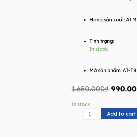
Hãng sản xuất:
ATM
Tình trạng:
In stock
Mã sản phẩm: AT-T
Origin
1.650.000
₫
990.0
price
was:
Lavabo
In stock
1.650.
dương
Add to cart
vành
ATMOR
AT-