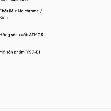
price
price
Chất liệu: Mạ chrome /
was:
is:
Kính
7.700.000₫.
4.620.000₫.
Hãng sản xuất:
ATMOR
Mã sản phẩm: YSJ-E1