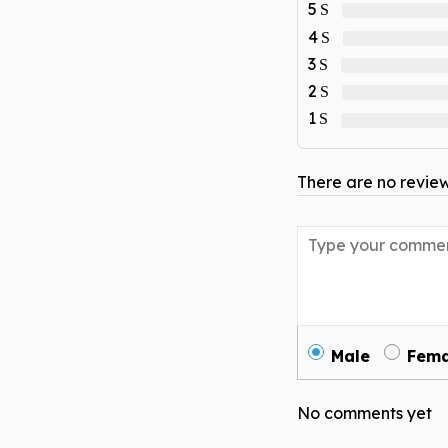
5
4
3
2
1
There are no review
Male
Fema
No comments yet