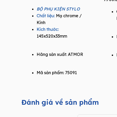
price
price
BỘ PHỤ KIỆN STYLO
was:
is:
Chất liệu:
Mạ chrome /
1.100.000₫.
770.000₫.
Kính
Kích thước:
145x520x33mm
Hãng sản xuất:
ATMOR
Mã sản phẩm: 75091
Đánh giá về sản phẩm