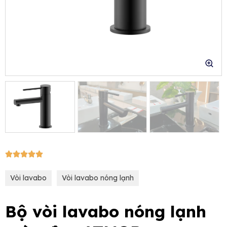
e
5/5





Vòi lavabo
Vòi lavabo nóng lạnh
Bộ vòi lavabo nóng lạnh