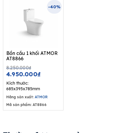
-40%
Bồn cầu 1 khối ATMOR
AT8866
Original
Current
8.250.000
₫
price
price
4.950.000
₫
was:
is:
Kích thước:
8.250.000₫.
4.950.000₫.
685x395x785mm
Hãng sản xuất:
ATMOR
Mã sản phẩm: AT8866