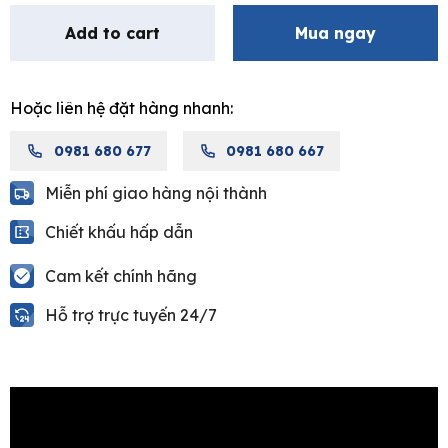
lavabo
Add to cart
Mua ngay
nóng
lạnh
màu
Hoặc liên hệ đặt hàng nhanh:
đen
ATMOR
0981 680 677
0981 680 667
AT110098SH
quantity
Miễn phí giao hàng nội thành
Chiết khấu hấp dẫn
Cam kết chính hãng
Hỗ trợ trực tuyến 24/7