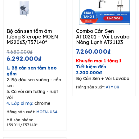
Bộ cần sen tắm âm
Combo Cần Sen
tường Sterope MOEN
AT10201 + Vòi Lavabo
M22063/T57140*
Nóng Lạnh AT21123
Original
Current
7.260.000
₫
9.680.000
₫
price
price
6.292.000
₫
Khuyến mại 1 tặng 1
was:
is:
Tiết kiệm đến
1. Bộ cần sen tắm bao
9.680.000₫.
6.292.000₫.
2.200.000đ
gồm
Bộ Cần Sen + Vòi Lavabo
2. Bộ đầu sen vuông - cần
sen
Hãng sản xuất:
ATMOR
3. Củ vòi âm tường - ruột
vòi
4. Lớp xi mạ:
chrome
Hãng sản xuất:
MOEN-USA
Mã sản phẩm:
139011/T57140*