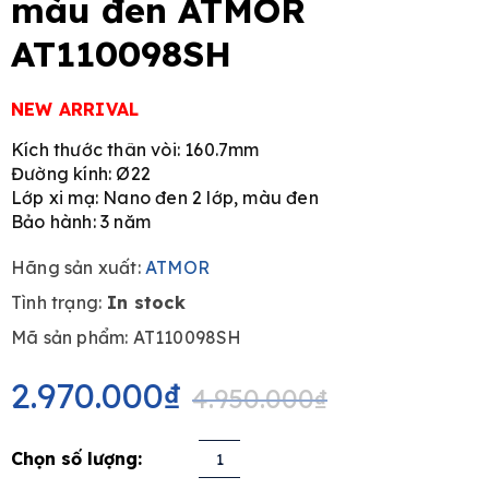
màu đen ATMOR
AT110098SH
NEW ARRIVAL
Kích thước thân vòi: 160.7mm
Đường kính: Ø22
Lớp xi mạ: Nano đen 2 lớp, màu đen
Bảo hành: 3 năm
Hãng sản xuất:
ATMOR
Tình trạng:
In stock
Mã sản phẩm: AT110098SH
Original
Current
price
price
2.970.000
₫
4.950.000
₫
was:
is:
4.950.000₫.
2.970.000₫.
Bộ
vòi