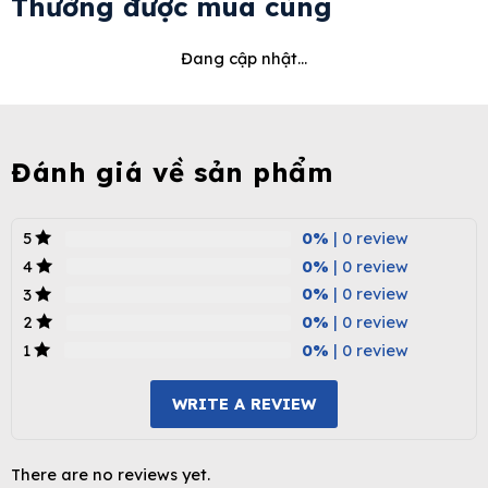
Thường được mua cùng
Đang cập nhật...
Đánh giá về sản phẩm
0%
| 0 review
5
0%
| 0 review
4
0%
| 0 review
3
0%
| 0 review
2
0%
| 0 review
1
WRITE A REVIEW
There are no reviews yet.