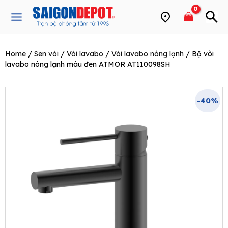
Skip
Main
to
Menu
content
Home
/
Sen vòi
/
Vòi lavabo
/
Vòi lavabo nóng lạnh
/ Bộ vòi
e
lavabo nóng lạnh màu đen ATMOR AT110098SH
-40%