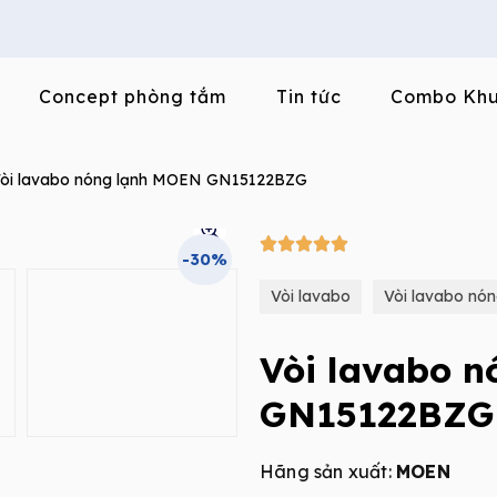
Concept phòng tắm
Tin tức
Combo Khu
òi lavabo nóng lạnh MOEN GN15122BZG
5/5





-30%
Vòi lavabo
Vòi lavabo nón
Vòi lavabo 
GN15122BZG
Hãng sản xuất:
MOEN