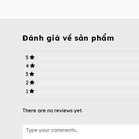
Đánh giá về sản phẩm
5
4
3
2
1
There are no reviews yet.