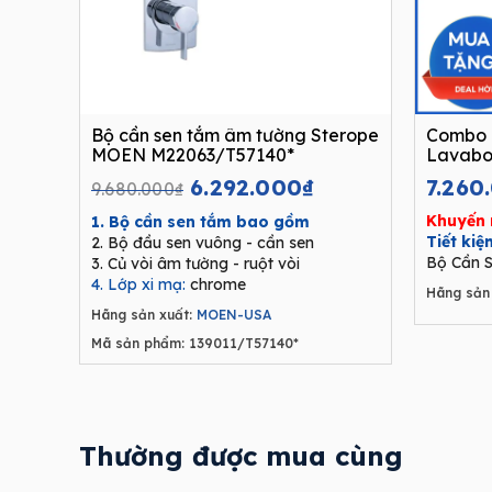
Bộ cần sen tắm âm tường Sterope
Combo 
MOEN M22063/T57140*
Lavabo
Original
Current
6.292.000
₫
7.260
9.680.000
₫
price
price
Khuyến 
1. Bộ cần sen tắm bao gồm
was:
is:
Tiết ki
2. Bộ đầu sen vuông - cần sen
9.680.000₫.
6.292.000₫.
Bộ Cần S
3. Củ vòi âm tường - ruột vòi
4. Lớp xi mạ:
chrome
Hãng sản 
Hãng sản xuất:
MOEN-USA
Mã sản phẩm: 139011/T57140*
Thường được mua cùng