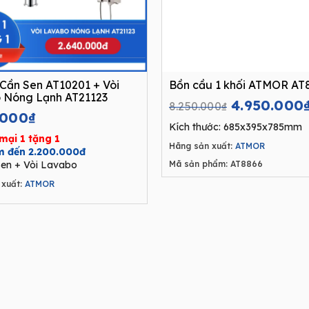
Cần Sen AT10201 + Vòi
Bồn cầu 1 khối ATMOR AT
 Nóng Lạnh AT21123
Original
4.950.000
8.250.000
₫
.000
₫
price
Kích thước: 685x395x785mm
was:
mại 1 tặng 1
Hãng sản xuất:
ATMOR
8.250.000₫
ệm đến 2.200.000đ
en + Vòi Lavabo
Mã sản phẩm: AT8866
xuất:
ATMOR