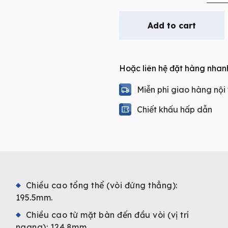
lavabo
nóng
Add to cart
lạnh
MOEN
GN15122B
Hoặc liên hệ đặt hàng nhan
quantity
Miễn phí giao hàng nội
Chiết khấu hấp dẫn
Chiều cao tổng thể (vòi đứng thẳng):
195.5mm.
Chiều cao từ mặt bàn đến đầu vòi (vị trí
ngang): 124.8mm.