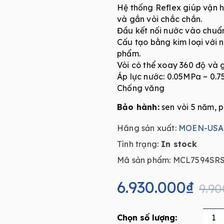
Hệ thống Reflex giúp vận h
và gắn vòi chắc chắn.
Đầu kết nối nước vào chuẩ
Cấu tạo bằng kim loại với 
phẩm.
Vòi có thể xoay 360 độ và 
Áp lực nước: 0.05MPa ~ 0.
Chống văng
Bảo hành:
sen vòi 5 năm, p
Hãng sản xuất:
MOEN-USA
Tình trạng:
In stock
Mã sản phẩm: MCL7594SRS
Original
Current
price
price
6.930.000
₫
9.90
was:
is:
9.900.000₫.
6.930.000₫.
Vòi