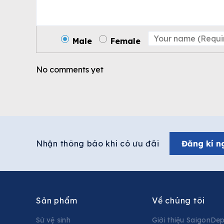
Male
Female
No comments yet
Nhận thông báo khi có ưu đãi
Đăng kí n
Sản phẩm
Về chúng tôi
Sứ vệ sinh
Giới thiệu SaigonDe