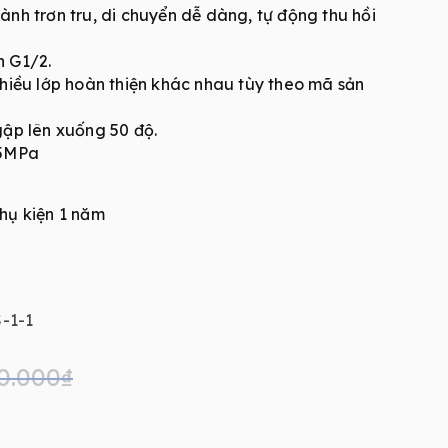
ành trơn tru, di chuyển dễ dàng, tự động thu hồi
n G1/2.
nhiều lớp hoàn thiện khác nhau tùy theo mã sản
gập lên xuống 50 độ.
75MPa
hụ kiện 1 năm
-1-1
0.000
₫