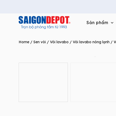
Skip
to
content
Sản phẩm
Home
/
Sen vòi
/
Vòi lavabo
/
Vòi lavabo nóng lạnh
/ V