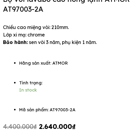
AT97003-2A
Chiều cao miệng vòi: 210mm.
e
Lớp xi mạ: chrome
Bảo hành:
sen vòi 3 năm, phụ kiện 1 năm.
Hãng sản xuất:
ATMOR
Tình trạng:
In stock
Mã sản phẩm: AT97003-2A
Original
Current
4.400.000
₫
2.640.000
₫
price
price