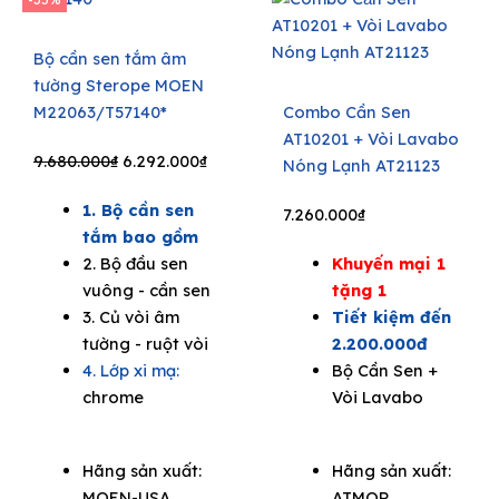
Bộ cần sen tắm âm
tường Sterope MOEN
M22063/T57140*
Combo Cần Sen
AT10201 + Vòi Lavabo
Original
Current
9.680.000
₫
6.292.000
₫
Nóng Lạnh AT21123
price
price
1. Bộ cần sen
was:
is:
7.260.000
₫
tắm bao gồm
9.680.000₫.
6.292.000₫.
2. Bộ đầu sen
Khuyến mại 1
vuông - cần sen
tặng 1
3. Củ vòi âm
Tiết kiệm đến
tường - ruột vòi
2.200.000đ
4. Lớp xi mạ:
Bộ Cần Sen +
chrome
Vòi Lavabo
Hãng sản xuất:
Hãng sản xuất:
MOEN-USA
ATMOR