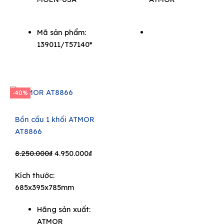
Mã sản phẩm:
139011/T57140*
-40%
Bồn cầu 1 khối ATMOR
AT8866
Original
Current
8.250.000
₫
4.950.000
₫
price
price
Kích thước:
was:
is:
685x395x785mm
8.250.000₫.
4.950.000₫.
Hãng sản xuất:
ATMOR