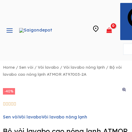
Skip
Main
to
Menu
content
e
Home
/
Sen vòi
/
Vòi lavabo
/
Vòi lavabo nóng lạnh
/ Bộ vòi
lavabo cao nóng lạnh ATMOR AT97003-2A
-40%
5/5





Sen vòi
Vòi lavabo
Vòi lavabo nóng lạnh
Bộ vòi lavabo cao nóng lạnh ATMOR