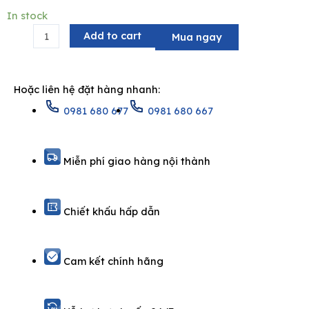
was:
is:
Bộ
In stock
4.400.000₫.
2.640.000₫.
vòi
Add to cart
Mua ngay
lavabo
cao
nóng
Hoặc liên hệ đặt hàng nhanh:
lạnh
0981 680 677
0981 680 667
ATMOR
AT97003-
2A
Miễn phí giao hàng nội thành
quantity
Chiết khấu hấp dẫn
Cam kết chính hãng