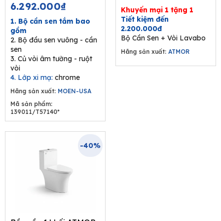
price
price
6.292.000
₫
Khuyến mại 1 tặng 1
was:
is:
Tiết kiệm đến
1. Bộ cần sen tắm bao
9.680.000₫.
6.292.000₫.
2.200.000đ
gồm
Bộ Cần Sen + Vòi Lavabo
2. Bộ đầu sen vuông - cần
sen
Hãng sản xuất:
ATMOR
3. Củ vòi âm tường - ruột
vòi
4. Lớp xi mạ:
chrome
Hãng sản xuất:
MOEN-USA
Mã sản phẩm:
139011/T57140*
-40%