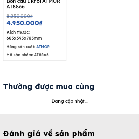
Bồn cầu 1 khối ATMOR
AT8866
Original
Current
8.250.000
₫
price
price
4.950.000
₫
was:
is:
Kích thước:
8.250.000₫.
4.950.000₫.
685x395x785mm
Hãng sản xuất:
ATMOR
Mã sản phẩm: AT8866
Thường được mua cùng
Đang cập nhật...
Đánh giá về sản phẩm