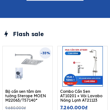
Flash sale
-35%
Bộ cần sen tắm âm
Combo Cần Sen
tường Sterope MOEN
AT10201 + Vòi Lavabo
M22063/T57140*
Nóng Lạnh AT21123
Original
Current
7.260.000
₫
9.680.000
₫