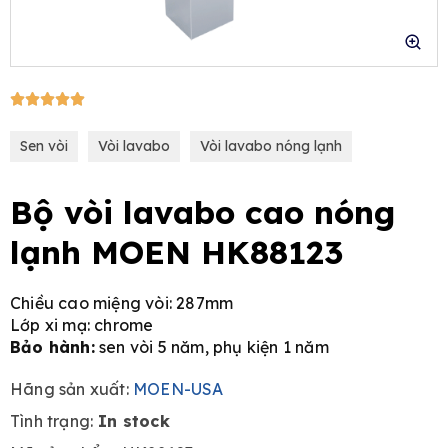
5/5





e
Sen vòi
Vòi lavabo
Vòi lavabo nóng lạnh
Bộ vòi lavabo cao nóng
lạnh MOEN HK88123
Chiều cao miệng vòi: 287mm
Lớp xi mạ: chrome
Bảo hành:
sen vòi 5 năm, phụ kiện 1 năm
Hãng sản xuất:
MOEN-USA
Tình trạng:
In stock