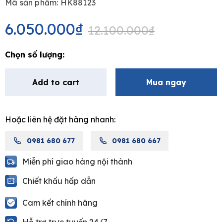
Mã sản phẩm: HK88123
Original
Current
price
price
6.050.000
₫
12.100.000
₫
was:
is:
12.100.000₫.
6.050.000₫.
Bộ
vòi
lavabo
Add to cart
Mua ngay
cao
nóng
lạnh
Hoặc liên hệ đặt hàng nhanh:
MOEN
HK88123
0981 680 677
0981 680 667
quantity
Miễn phí giao hàng nội thành
Chiết khấu hấp dẫn
Cam kết chính hãng
Hỗ trợ trực tuyến 24/7