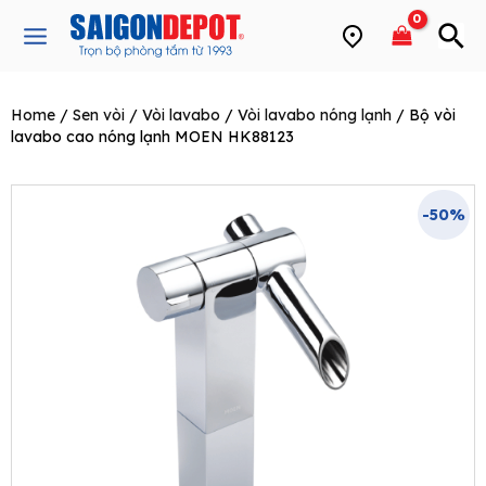
Skip
Main
to
Menu
content
Home
/
Sen vòi
/
Vòi lavabo
/
Vòi lavabo nóng lạnh
/ Bộ vòi
e
lavabo cao nóng lạnh MOEN HK88123
-50%