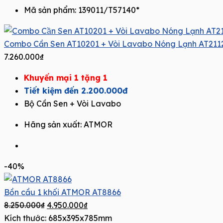
Mã sản phẩm: 139011/T57140*
Combo Cần Sen AT10201 + Vòi Lavabo Nóng Lạnh AT211
7.260.000
₫
Khuyến mại 1 tặng 1
Tiết kiệm đến 2.200.000đ
Bộ Cần Sen + Vòi Lavabo
Hãng sản xuất:
ATMOR
-40%
Bồn cầu 1 khối ATMOR AT8866
8.250.000
₫
4.950.000
₫
Kích thước: 685x395x785mm