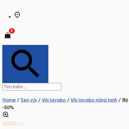
Home
/
Sen vòi
/
Vòi lavabo
/
Vòi lavabo nóng lạnh
/ Bộ
-50%





5/5