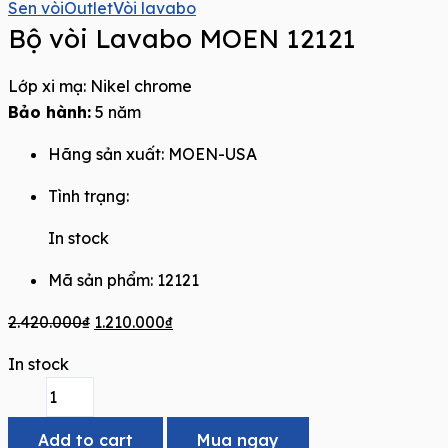
Sen vòi
Outlet
Vòi lavabo
Bộ vòi Lavabo MOEN 12121
Lớp xi mạ: Nikel chrome
Bảo hành:
5 năm
Hãng sản xuất:
MOEN-USA
Tình trạng:
In stock
Mã sản phẩm: 12121
2.420.000
₫
1.210.000
₫
In stock
Add to cart
Mua ngay