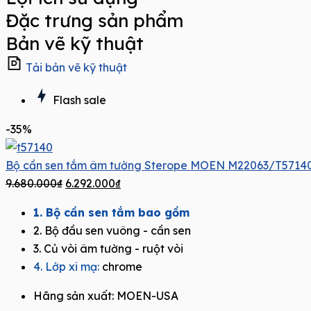
Đặc trưng sản phẩm
Bản vẽ kỹ thuật
Tải bản vẽ kỹ thuật
Flash sale
-35%
Bộ cần sen tắm âm tường Sterope MOEN M22063/T5714
9.680.000
₫
6.292.000
₫
1. Bộ cần sen tắm bao gồm
2. Bộ đầu sen vuông - cần sen
3. Củ vòi âm tường - ruột vòi
4. Lớp xi mạ:
chrome
Hãng sản xuất:
MOEN-USA