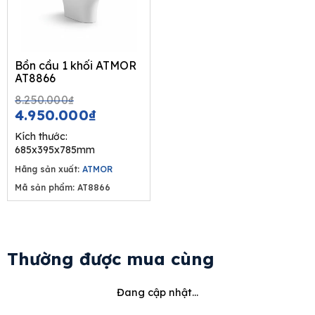
Bồn cầu 1 khối ATMOR
AT8866
Original
Current
8.250.000
₫
price
price
4.950.000
₫
was:
is:
Kích thước:
8.250.000₫.
4.950.000₫.
685x395x785mm
Hãng sản xuất:
ATMOR
Mã sản phẩm: AT8866
Thường được mua cùng
Đang cập nhật...