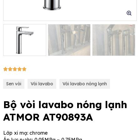
e
5/5





Sen vòi
Vòi lavabo
Vòi lavabo nóng lạnh
Bộ vòi lavabo nóng lạnh
ATMOR AT90893A
Lớp xi mạ: chrome
Áp lực nước: 0.05MPa ~ 0.75MPa