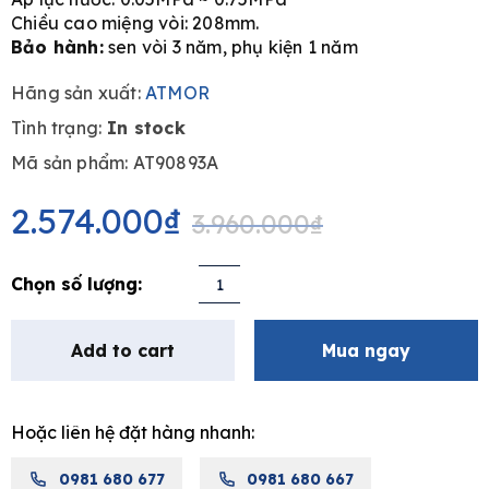
Chiều cao miệng vòi: 208mm.
Bảo hành:
sen vòi 3 năm, phụ kiện 1 năm
Hãng sản xuất:
ATMOR
Tình trạng:
In stock
Mã sản phẩm: AT90893A
Original
Current
price
price
2.574.000
₫
3.960.000
₫
was:
is:
3.960.000₫.
2.574.000₫.
Bộ
vòi
lavabo
Add to cart
Mua ngay
nóng
lạnh
ATMOR
Hoặc liên hệ đặt hàng nhanh:
AT90893A
quantity
0981 680 677
0981 680 667