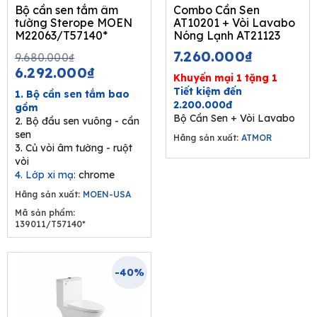
Bộ cần sen tắm âm
Combo Cần Sen
tường Sterope MOEN
AT10201 + Vòi Lavabo
M22063/T57140*
Nóng Lạnh AT21123
Original
Current
7.260.000
₫
9.680.000
₫
price
price
6.292.000
₫
Khuyến mại 1 tặng 1
was:
is:
Tiết kiệm đến
1. Bộ cần sen tắm bao
9.680.000₫.
6.292.000₫.
2.200.000đ
gồm
Bộ Cần Sen + Vòi Lavabo
2. Bộ đầu sen vuông - cần
sen
Hãng sản xuất:
ATMOR
3. Củ vòi âm tường - ruột
vòi
4. Lớp xi mạ:
chrome
Hãng sản xuất:
MOEN-USA
Mã sản phẩm:
139011/T57140*
-40%