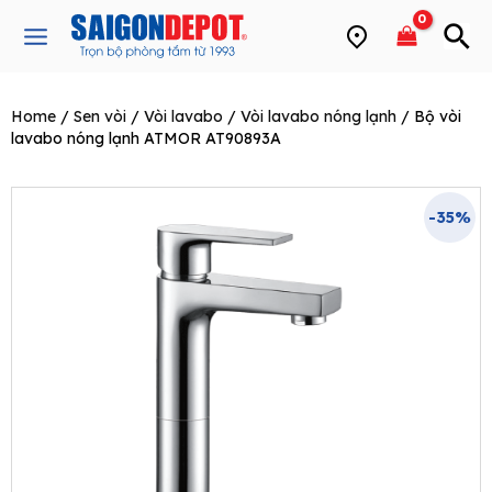
Skip
Main
to
Menu
content
Home
/
Sen vòi
/
Vòi lavabo
/
Vòi lavabo nóng lạnh
/ Bộ vòi
e
lavabo nóng lạnh ATMOR AT90893A
-35%