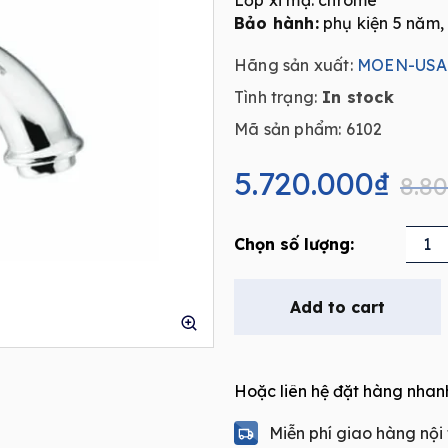
Lớp xi mạ: chrome
Bảo hành:
phụ kiện 5 năm,
Hãng sản xuất:
MOEN-USA
Tình trạng:
In stock
Mã sản phẩm: 6102
Original
Current
price
price
5.720.000
₫
8.8
was:
is:
8.800.000₫.
5.720.000₫.
Bộ
vòi
Lavabo
Add to cart
nóng
lạnh
MOEN
Hoặc liên hệ đặt hàng nhan
6102
quantity
Miễn phí giao hàng nội