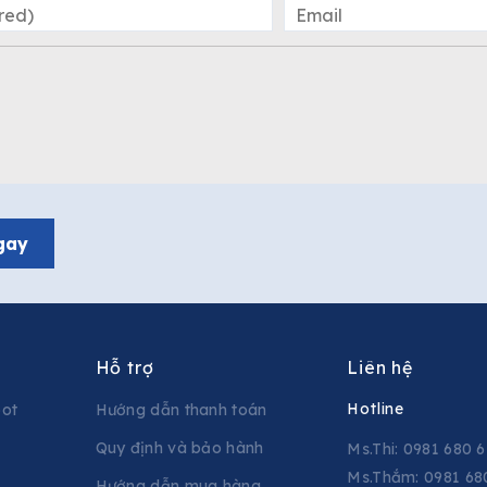
gay
Hỗ trợ
Liên hệ
Hotline
pot
Hướng dẫn thanh toán
Quy định và bảo hành
Ms.Thi: 0981 680 
Ms.Thắm: 0981 68
Hướng dẫn mua hàng