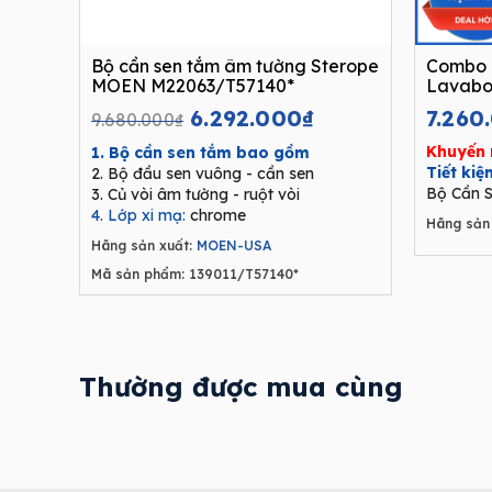
Bộ cần sen tắm âm tường Sterope
Combo 
MOEN M22063/T57140*
Lavabo
Original
Current
6.292.000
₫
7.260
9.680.000
₫
price
price
Khuyến 
1. Bộ cần sen tắm bao gồm
was:
is:
Tiết ki
2. Bộ đầu sen vuông - cần sen
9.680.000₫.
6.292.000₫.
Bộ Cần S
3. Củ vòi âm tường - ruột vòi
4. Lớp xi mạ:
chrome
Hãng sản 
Hãng sản xuất:
MOEN-USA
Mã sản phẩm: 139011/T57140*
Thường được mua cùng