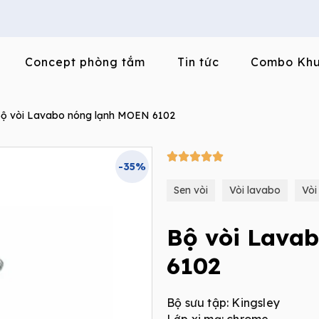
Concept phòng tắm
Tin tức
Combo Khu
ộ vòi Lavabo nóng lạnh MOEN 6102
5/5





-35%
Sen vòi
Vòi lavabo
Vòi
Bộ vòi Lava
6102
Bộ sưu tập: Kingsley