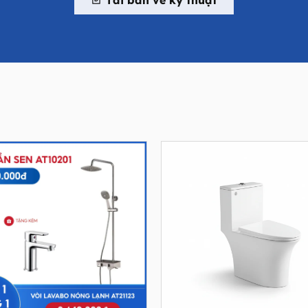
Tải bản vẽ kỹ thuật