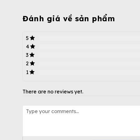
Đánh giá về sản phẩm
5
4
3
2
1
There are no reviews yet.