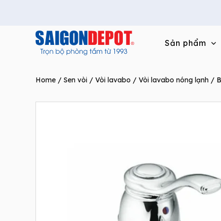
Skip
to
content
Sản phẩm
Home
/
Sen vòi
/
Vòi lavabo
/
Vòi lavabo nóng lạnh
/ B