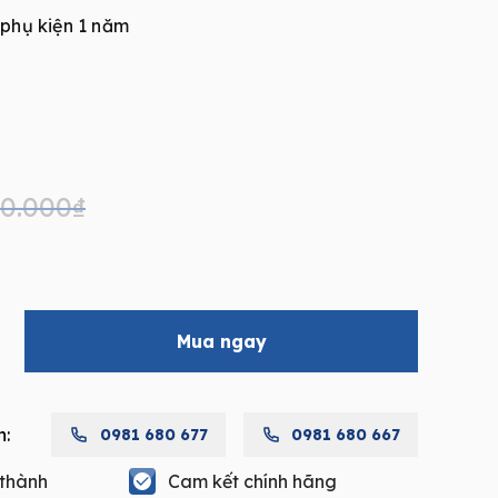
 phụ kiện 1 năm
00.000
₫
Mua ngay
h:
0981 680 677
0981 680 667
 thành
Cam kết chính hãng