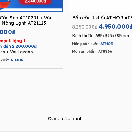
Cần Sen AT10201 + Vòi
Bồn cầu 1 khối ATMOR AT
 Nóng Lạnh AT21123
Original
4.950.000
8.250.000
₫
.000
₫
price
Kích thước: 685x395x785mm
was:
mại 1 tặng 1
Hãng sản xuất:
ATMOR
8.250.000₫
ệm đến 2.200.000đ
en + Vòi Lavabo
Mã sản phẩm: AT8866
xuất:
ATMOR
Đang cập nhật...